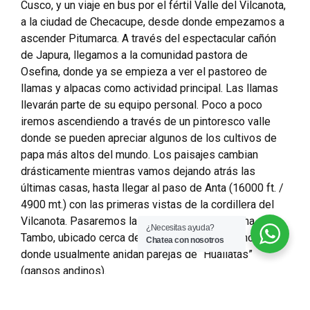
Cusco, y un viaje en bus por el fértil Valle del Vilcanota,
a la ciudad de Checacupe, desde donde empezamos a
ascender Pitumarca. A través del espectacular cañón
de Japura, llegamos a la comunidad pastora de
Osefina, donde ya se empieza a ver el pastoreo de
llamas y alpacas como actividad principal. Las llamas
llevarán parte de su equipo personal. Poco a poco
iremos ascendiendo a través de un pintoresco valle
donde se pueden apreciar algunos de los cultivos de
papa más altos del mundo. Los paisajes cambian
drásticamente mientras vamos dejando atrás las
últimas casas, hasta llegar al paso de Anta (16000 ft. /
4900 mt.) con las primeras vistas de la cordillera del
Vilcanota. Pasaremos la noche en Huampococha
¿Necesitas ayuda?
Tambo, ubicado cerca de la laguna del mismo nombre,
Chatea con nosotros
donde usualmente anidan parejas de “Huallatas”
(gansos andinos).