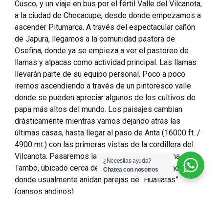
Cusco, y un viaje en bus por el fértil Valle del Vilcanota,
a la ciudad de Checacupe, desde donde empezamos a
ascender Pitumarca. A través del espectacular cañón
de Japura, llegamos a la comunidad pastora de
Osefina, donde ya se empieza a ver el pastoreo de
llamas y alpacas como actividad principal. Las llamas
llevarán parte de su equipo personal. Poco a poco
iremos ascendiendo a través de un pintoresco valle
donde se pueden apreciar algunos de los cultivos de
papa más altos del mundo. Los paisajes cambian
drásticamente mientras vamos dejando atrás las
últimas casas, hasta llegar al paso de Anta (16000 ft. /
4900 mt.) con las primeras vistas de la cordillera del
Vilcanota. Pasaremos la noche en Huampococha
¿Necesitas ayuda?
Tambo, ubicado cerca de la laguna del mismo nombre,
Chatea con nosotros
donde usualmente anidan parejas de “Huallatas”
(gansos andinos).