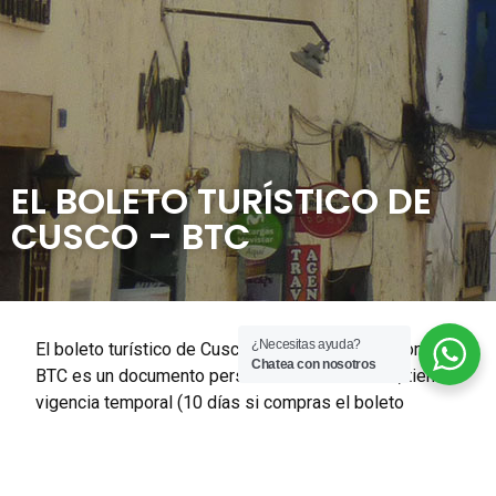
EL BOLETO TURÍSTICO DE
CUSCO – BTC
¿Necesitas ayuda?
El boleto turístico de Cusco conocido también como
Chatea con nosotros
BTC es un documento personal e intransferible, tiene
vigencia temporal (10 días si compras el boleto
completo) o (2 días si compras el boleto parcial)
otorga el derecho de ingreso temporal a zonas,
monumentos arqueológicos, museos y lugares